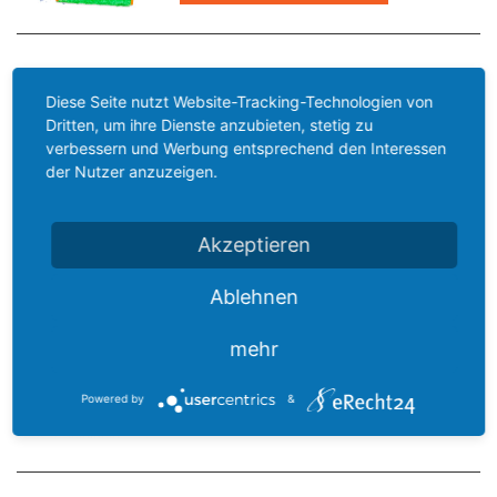
PUZZFUXX ® Reinigungs-Pad-Haube
Diese Seite nutzt Website-Tracking-Technologien von
29,20 €
Dritten, um ihre Dienste anzubieten, stetig zu
(inkl. MwSt.)
verbessern und Werbung entsprechend den Interessen
(3)
der Nutzer anzuzeigen.
in den Warenkorb
Akzeptieren
Ablehnen
FIBRILL ® 4er - Set Family
67,60 €
mehr
(inkl. MwSt.)
in den Warenkorb
Powered by
&