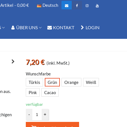
Artikel
-
0,00 €
Deutsch
S
ÜBER UNS
KONTAKT
LOGIN
7,20 €
(inkl. MwSt.)
Wunschfarbe
Türkis
Grün
Orange
Weiß
n aus.
Pink
Cacao
verfügbar
schigen
-
+