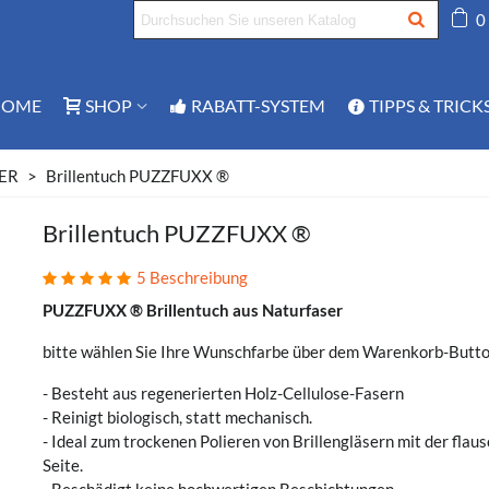
0
HOME
SHOP
RABATT-SYSTEM
TIPPS & TRICK
ER
>
Brillentuch PUZZFUXX ®
Brillentuch PUZZFUXX ®
5 Beschreibung
PUZZFUXX ®
Brillentuch aus Naturfaser
bitte wählen Sie Ihre Wunschfarbe über dem Warenkorb-Butto
- Besteht aus regenerierten Holz-Cellulose-Fasern
- Reinigt biologisch, statt mechanisch.
- Ideal zum trockenen Polieren von Brillengläsern mit der flau
Seite.