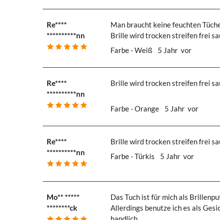
Re****
Man braucht keine feuchten Tüche
**********nn
Brille wird trocken streifen frei s
Farbe - Weiß
5 Jahr vor
Re****
Brille wird trocken streifen frei 
**********nn
Farbe - Orange
5 Jahr vor
Re****
Brille wird trocken streifen frei 
**********nn
Farbe - Türkis
5 Jahr vor
Mo** *****
Das Tuch ist für mich als Brillenpu
********ck
Allerdings benutze ich es als Ges
handlich.