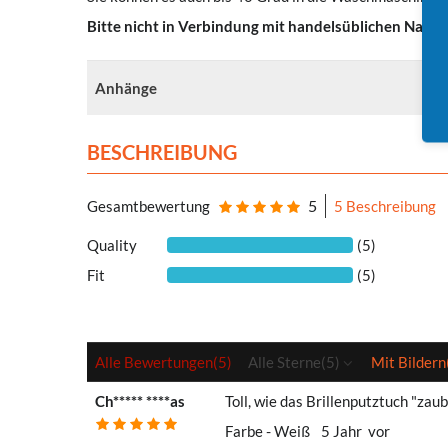
Bitte nicht in Verbindung mit handelsüblichen Nass-
Anhänge
BESCHREIBUNG
5
Gesamtbewertung
5 Beschreibung
Quality
(5)
Fit
(5)
Alle Bewertungen
(5)
Alle Sterne
(5)
Mit Bildern
Ch***** ****as
Toll, wie das Brillenputztuch "za
Farbe - Weiß
5 Jahr vor