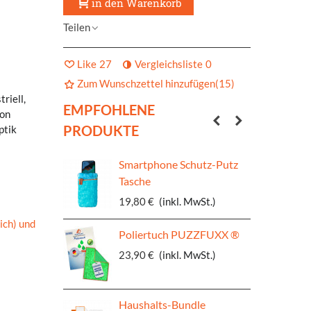
in den Warenkorb
Teilen
Like
27
Vergleichsliste
0
Zum Wunschzettel hinzufügen
(
15
)
riell,
EMPFOHLENE
von
PRODUKTE
ptik
Smartphone Schutz-Putz
Tasche
19,80 €
(inkl. MwSt.)
ich) und
Poliertuch PUZZFUXX ®
23,90 €
(inkl. MwSt.)
Haushalts-Bundle