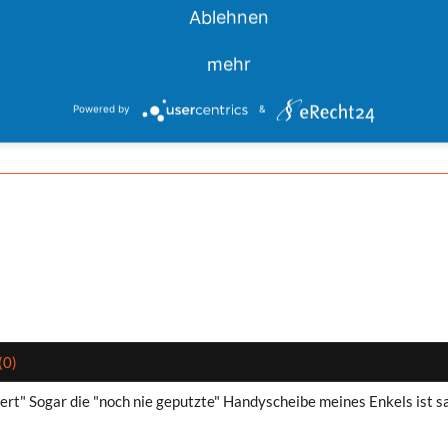
Ablehnen
Brillentüchern verwenden.
mehr
Powered by
&
(0)
ubert" Sogar die "noch nie geputzte" Handyscheibe meines Enkels ist 