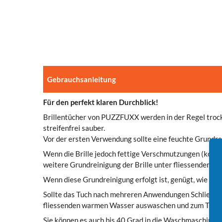
Gebrauchsanleitung
Für den perfekt klaren Durchblick!
Brillentücher von PUZZFUXX werden in der Regel trock
streifenfrei sauber.
Vor der ersten Verwendung sollte eine feuchte Grundre
Wenn die Brille jedoch fettige Verschmutzungen (kommt o
weitere Grundreinigung der Brille unter fliessendem
Wenn diese Grundreinigung erfolgt ist, genügt, wie eben
Sollte das Tuch nach mehreren Anwendungen Schlieren be
fliessenden warmen Wasser auswaschen und zum Troc
Sie können es auch bis 40 Grad in die Waschmaschine g