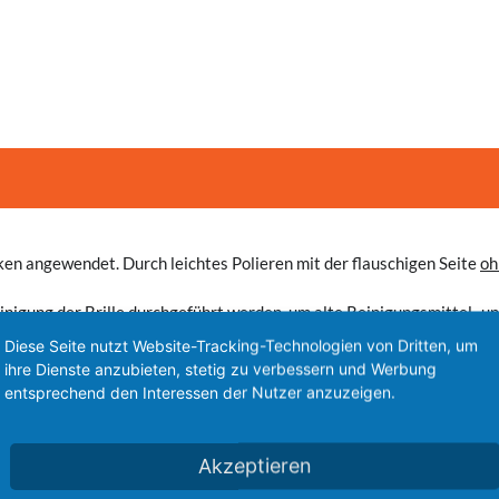
en angewendet. Durch leichtes Polieren mit der flauschigen Seite
oh
inigung der Brille durchgeführt werden, um alte Reinigungsmittel- u
ft von den Rändern, an denen das Glas eingefasst ist) aufweist und e
Diese Seite nutzt Website-Tracking-Technologien von Dritten, um
ihre Dienste anzubieten, stetig zu verbessern und Werbung
 Wasser mit dem PUZZFUXX.
entsprechend den Interessen der Nutzer anzuzeigen.
 beschrieben, ein leichtes Polieren der Gläser mit dem trockenen Bri
im trockenen Putzen hinterlassen, weil die Faser mit Schmutz und Ve
knen aufhängen.
Akzeptieren
eben, jedoch bitte ohne Weichspüler zu verwenden.