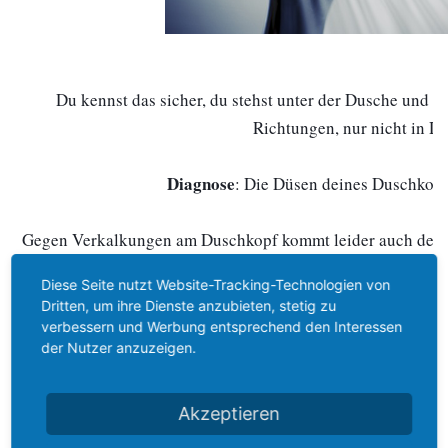
Du kennst das sicher, du stehst unter der Dusche und die
Richtungen, nur nicht in De
Diagnose
: Die Düsen deines Duschkopfe
Gegen Verkalkungen am Duschkopf kommt leider auch dein
richtig "Saures" geben. Hier hilft am be
Diese Seite nutzt Website-Tracking-Technologien von
Dritten, um ihre Dienste anzubieten, stetig zu
Einfach Essig in eine Plastiktüte füllen und diese mit eine
verbessern und Werbung entsprechend den Interessen
der Nutzer anzuzeigen.
so dass die Düsen im Essig liegen. Dann über Nacht einwirk
dein Duschkopf wieder wie neu, und vor allen Dingen 
Akzeptieren
Weitere Tipps per Newsletter a