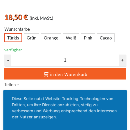
18,50 €
(inkl. MwSt.)
Wunschfarbe
Türkis
Grün
Orange
Weiß
Pink
Cacao
verfügbar
-
+
in den Warenkorb
Teilen
Diese Seite nutzt Website-Tracking-Technologien von
Like
61
Vergleichsliste
0
Dritten, um ihre Dienste anzubieten, stetig zu
Zum Wunschzettel hinzufügen
(
12
)
verbessern und Werbung entsprechend den Interessen
der Nutzer anzuzeigen.
EMPFOHLENE PRODUKTE