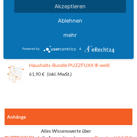
Poliertuch PUZZFUXX ®
Akzeptieren
23,90 €
(inkl. MwSt.)
Ablehnen
Haushalt & Camping-Set "Sylt"
mehr
104,80 €
(inkl. MwSt.)
Powered by
&
Haushalts-Bundle PUZZFUXX ® weiß
61,90 €
(inkl. MwSt.)
Anhänge
Alles Wissenswerte über