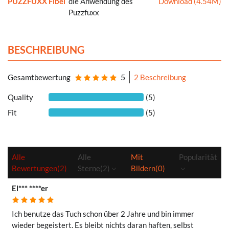
PUZZFUXX Fibel
die Anwendung des
Download (4.54M)
Puzzfuxx
BESCHREIBUNG
5
Gesamtbewertung
2 Beschreibung
Quality
(5)
Fit
(5)
Alle
Alle
Mit
Popularität
Bewertungen
(2)
Sterne
(2)
Bildern
(0)
El*** ****er
Ich benutze das Tuch schon über 2 Jahre und bin immer
wieder begeistert. Es bleibt nichts daran haften, selbst