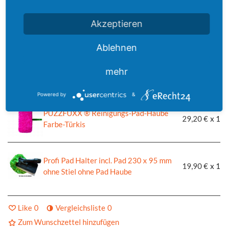
Akzeptieren
FIBRILL ® Waschhandschuh Farbe-Türkis
19,00 €
x 1
Ablehnen
mehr
FIBRILL ® Waschhandschuh Farbe-Pink
19,00 €
x 1
Powered by
&
PUZZFUXX ® Reinigungs-Pad-Haube
29,20 €
x 1
Farbe-Türkis
Profi Pad Halter incl. Pad 230 x 95 mm
19,90 €
x 1
ohne Stiel ohne Pad Haube
Like
0
Vergleichsliste
0
Zum Wunschzettel hinzufügen