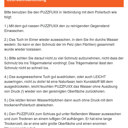
Bitte benutzen Sie den PUZZFUXX in Verbindung mit dem Poliertuch wie
folgt:
1.) Mit dem gut nassen PUZZFUXX den zu reinigenden Gegenstand
Einwaschen.
2.) Das Tuch im Eimer wieder auswaschen, in dem Sie ihn durchs Wasser
wedeln. So kann er den Schmutz der im Pelz (den Fibrillen) gesammelt
wurde wieder loslassen.
3.) Bitte achten Sie darauf nicht zu viel Schmutz aufzunehmen, nicht dass der
Schmutz bis ins Trägermaterial vordringt. Das Trägermaterial lässt den
Schmutz nicht so schnell los.
4.) Das ausgewaschene Tuch gut ausdrücken, oder auch LEICHT
auswringen, nicht zu dolle! Ist eine Naturfaser, kein Kunststoff! Mit dem
ausgedrücketen, leicht feuchten PUZZFUXX das Wasser ohne Ausübung
von Druck (!) wieder von der gereinigten Oberfläche zurückholen.
5.) Die letzten feinen Wassertröpfchen dann auch ohne Druck mit dem
trockenenPoliertuch abwischen.
6.) Den PUZZFUXX zum Schluss gut unter fließendem Wasser auswaschen
und zum Trocknen an einem luftigen Ort aufhängen. Er hat eine lange
Trockenzeit, da er eine sehr große Oberfläche und einen enormen