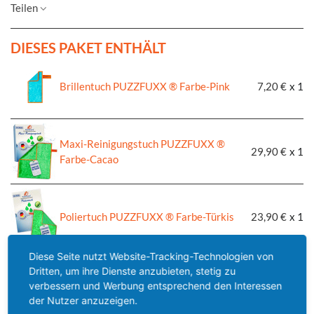
Teilen
DIESES PAKET ENTHÄLT
Brillentuch PUZZFUXX ® Farbe-Pink
7,20 €
x 1
Maxi-Reinigungstuch PUZZFUXX ®
29,90 €
x 1
Farbe-Cacao
Poliertuch PUZZFUXX ® Farbe-Türkis
23,90 €
x 1
Diese Seite nutzt Website-Tracking-Technologien von
Dritten, um ihre Dienste anzubieten, stetig zu
Reinigungstuch PUZZFUXX ® Farbe-
18,50 €
x 1
verbessern und Werbung entsprechend den Interessen
Türkis
der Nutzer anzuzeigen.